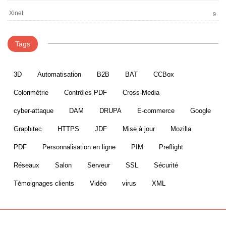
Xinet
9
Tags
3D
Automatisation
B2B
BAT
CCBox
Colorimétrie
Contrôles PDF
Cross-Media
cyber-attaque
DAM
DRUPA
E-commerce
Google
Graphitec
HTTPS
JDF
Mise à jour
Mozilla
PDF
Personnalisation en ligne
PIM
Preflight
Réseaux
Salon
Serveur
SSL
Sécurité
Témoignages clients
Vidéo
virus
XML