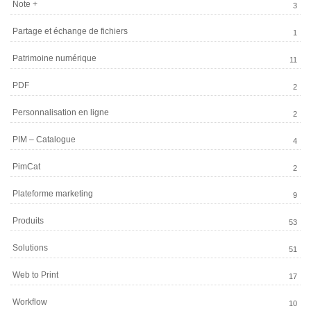
Note +
3
Partage et échange de fichiers
1
Patrimoine numérique
11
PDF
2
Personnalisation en ligne
2
PIM – Catalogue
4
PimCat
2
Plateforme marketing
9
Produits
53
Solutions
51
Web to Print
17
Workflow
10