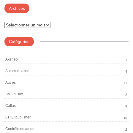
Archives
Archives
Catégories
Akeneo
1
Automatisation
4
Autres
11
BAT in Box
2
Callas
9
CHILI publisher
15
Contrôle en amont
2