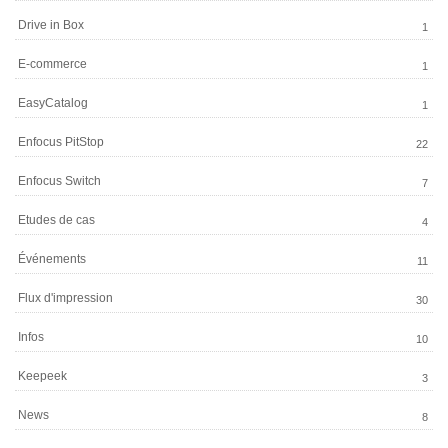
Drive in Box
1
E-commerce
1
EasyCatalog
1
Enfocus PitStop
22
Enfocus Switch
7
Etudes de cas
4
Événements
11
Flux d'impression
30
Infos
10
Keepeek
3
News
8